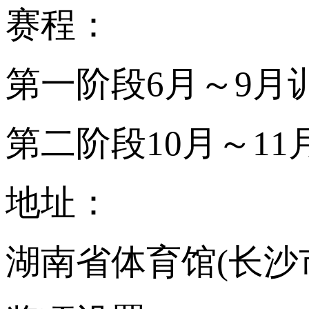
赛程：
第一阶段6月～9月
第二阶段10月～11
地址：
湖南省体育馆(长沙