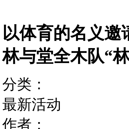
辣椒视频资讯
以体育的名义邀请
林与堂全木队“
分类：
最新活动
作者：