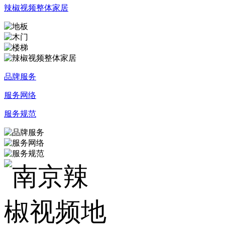
辣椒视频整体家居
品牌服务
服务网络
服务规范