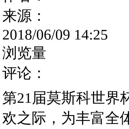
来源：
2018/06/09 14:25
浏览量
评论：
第21届莫斯科世界杯
欢之际，为丰富全