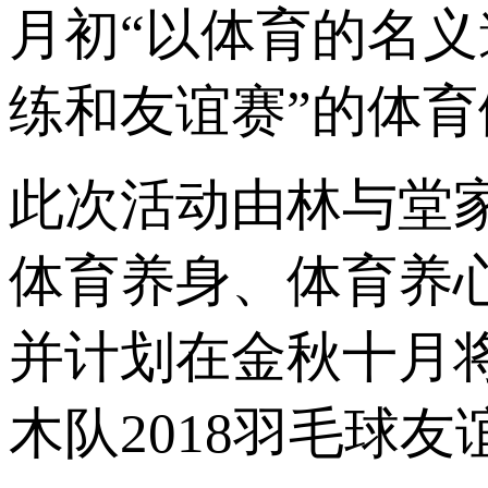
月初“以体育的名义
练和友谊赛”的体育
此次活动由林与堂家居
体育养身、体育养
并计划在金秋十月将
木队2018羽毛球友谊赛