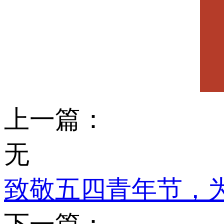
上一篇：
无
致敬五四青年节