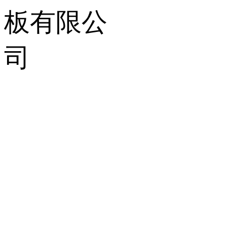
Copyright 南京
号-1
网站建设：
NEWS